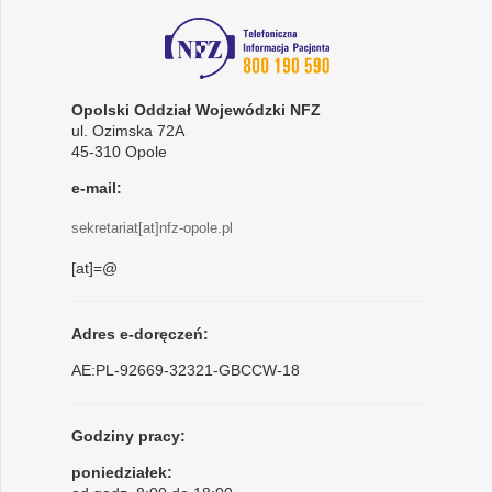
Opolski Oddział Wojewódzki NFZ
ul. Ozimska 72A
45-310 Opole
e-mail:
sekretariat[at]nfz-opole.pl
[at]=@
Adres e-doręczeń:
AE:PL-92669-32321-GBCCW-18
Godziny pracy:
poniedziałek: