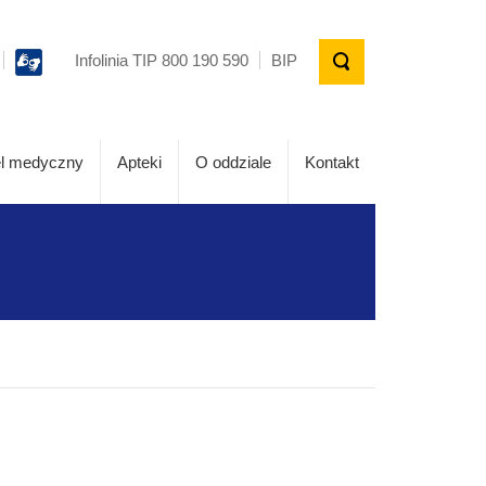
Infolinia TIP 800 190 590
BIP
l medyczny
Apteki
O oddziale
Kontakt