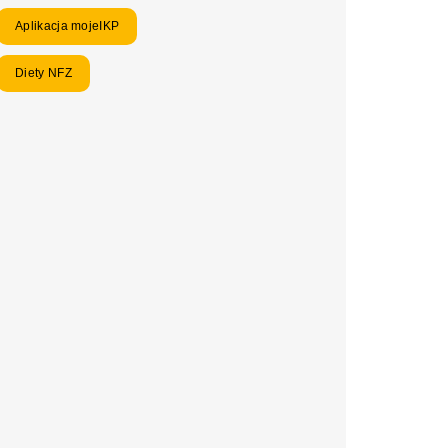
Aplikacja mojeIKP
Diety NFZ