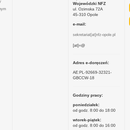
y
Wojewódzki NFZ
ul. Ozimska 72A
tnym
45-310 Opole
e-mail:
sekretariat[at]nfz-opole.pl
[at]=@
Adres e-doręczeń:
AE:PL-92669-32321-
GBCCW-18
Godziny pracy:
poniedziałek:
od godz. 8:00 do 18:00
wtorek-piątek:
od godz. 8:00 do 16:00