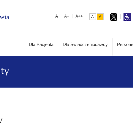
A
A+
A++
A
A
Dla Pacjenta
Dla Świadczeniodawcy
Persone
aty
y