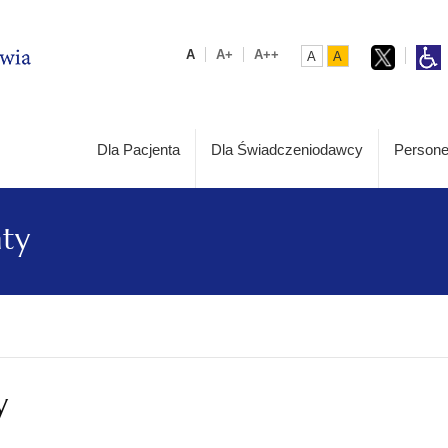
A
A+
A++
A
A
Dla Pacjenta
Dla Świadczeniodawcy
Persone
aty
y