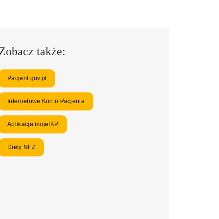
Zobacz także:
Pacjent.gov.pl
Internetowe Konto Pacjenta
Aplikacja mojeIKP
Diety NFZ