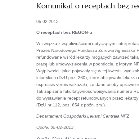
Komunikat o receptach bez r
05.02.2013
O receptach bez REGON-u
W związku z wątpliwościami dotyczącymi interpretacj
Prezes Narodowego Funduszu Zdrowia Agnieszka Pac
refundowane wśród lekarzy mogących zawrzeć taką u
pracę lub umowy-zlecenia w podmiocie, z którym N
Wątpliwości, jakie pojawiały się w tej kwestii, wyni
lekarskich (DzU poz. 260), które obligowało lekar
expressis verbis wskazała, że dane osoby uprawni
Tak zapisana fakultatywność wpisywania numeru RE
do wystawiania recept refundowanych przez lekarzy 
(DzU nr 112, poz. 654 z późn. zm.).
Departament Gospodarki Lekami Centrala NFZ
Opole, 05-02-2013
Źródło: Wydział Organizacyjny