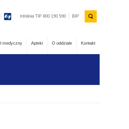
Infolinia TIP 800 190 590
BIP
l medyczny
Apteki
O oddziale
Kontakt