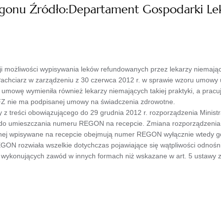
egonu Źródło:Departament Gospodarki Le
i możliwości wypisywania leków refundowanych przez lekarzy niemającyc
hciarz w zarządzeniu z 30 czerwca 2012 r. w sprawie wzoru umowy up
mowę wymieniła również lekarzy niemających takiej praktyki, a pracu
FZ nie ma podpisanej umowy na świadczenia zdrowotne.
kały z treści obowiązującego do 29 grudnia 2012 r. rozporządzenia Minis
za do umieszczania numeru REGON na recepcie. Zmiana rozporządzenia, 
onej wpisywane na recepcie obejmują numer REGON wyłącznie wtedy g
GON rozwiała wszelkie dotychczas pojawiające się wątpliwości odnoś
wykonujących zawód w innych formach niż wskazane w art. 5 ustawy z dn