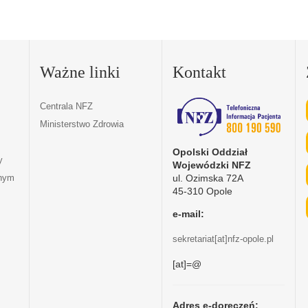
Ważne linki
Kontakt
Centrala NFZ
Ministerstwo Zdrowia
Opolski Oddział
y
Wojewódzki NFZ
ul. Ozimska 72A
tnym
45-310 Opole
e-mail:
sekretariat[at]nfz-opole.pl
[at]=@
Adres e-doręczeń: