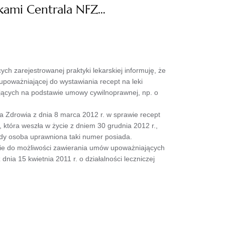
kami Centrala NFZ…
h zarejestrowanej praktyki lekarskiej informuję, że
oważniającej do wystawiania recept na leki
jących na podstawie umowy cywilnoprawnej, np. o
tra Zdrowia z dnia 8 marca 2012 r. w sprawie recept
która weszła w życie z dniem 30 grudnia 2012 r.,
dy osoba uprawniona taki numer posiada.
nie do możliwości zawierania umów upoważniających
ia 15 kwietnia 2011 r. o działalności leczniczej