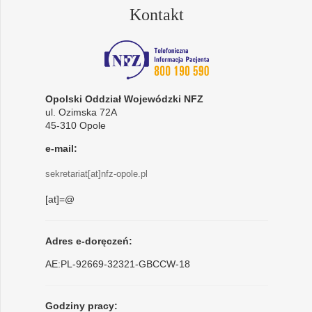
Kontakt
Opolski Oddział Wojewódzki NFZ
ul. Ozimska 72A
45-310 Opole
e-mail:
sekretariat[at]nfz-opole.pl
[at]=@
Adres e-doręczeń:
AE:PL-92669-32321-GBCCW-18
Godziny pracy: