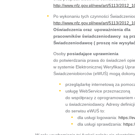
http://www.nfz.gov.pl/new/art/5113/2012
Po wykonaniu tych czynności Świadczeni
http://www.nfz.gov.pl/new/art/5113/2012
Oświadczenia oraz upoważnienia dla
pracowników świadczeniodawcy są pr
Świadczeniodawcę ( proszę nie wysyłać 
Osoby
posiadające uprawnienia
do potwierdzania prawa do świadczeń opie
w systemie Elektronicznej Weryfikacji Upr
Świadczeniobiorców (eWUŚ) mogą dokony
przeglądarkę internetową za pomocą a
usługę WebService przeznaczoną
do współpracy z oprogramowaniem 
u świadczeniodawcy. Adresy definicj
do serwisu eWUŚ to:
dla usługi logowania:
https://
dla usługi sprawdzania:
https
W celu uruchomienia tej funkcji należy się skonta