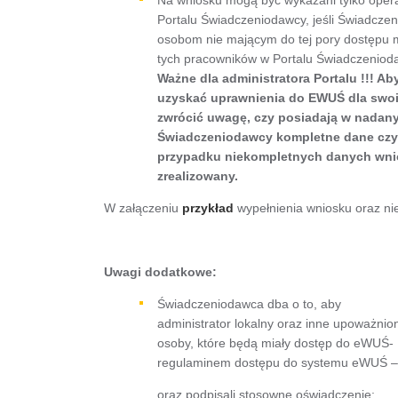
Portalu Świadczeniodawcy, jeśli Świadcze
osobom nie mającym do tej pory dostępu m
tych pracowników w Portalu Świadczeniod
Ważne dla administratora Portalu !!! Ab
uzyskać uprawnienia do EWUŚ dla swo
zwrócić uwagę, czy posiadają w nadan
Świadczeniodawcy kompletne dane czyli 
przypadku niekompletnych danych wnio
zrealizowany.
W załączeniu
przykład
wypełnienia wniosku oraz ni
Uwagi dodatkowe:
Świadczeniodawca dba o to, aby
administrator lokalny oraz inne upoważni
osoby, które będą miały dostęp do eWUŚ- 
regulaminem dostępu do systemu eWUŚ 
oraz podpisali stosowne oświadczenie: