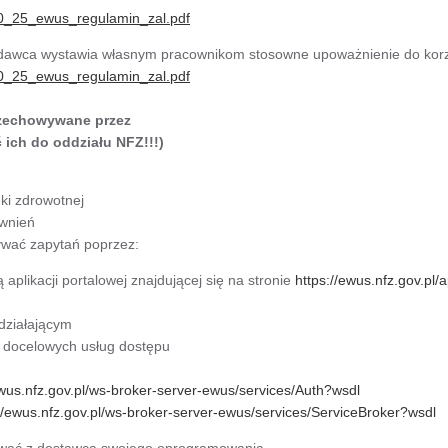
_10_25_ewus_regulamin_zal.pdf
odawca wystawia własnym pracownikom stosowne upoważnienie do kor
_10_25_ewus_regulamin_zal.pdf
zechowywane przez
ich do oddziału NFZ!!!)
ki zdrowotnej
awnień
wać zapytań poprzez:
plikacji portalowej znajdującej się na stronie
https://ewus.nfz.gov.pl/
działającym
i docelowych usług dostępu
ewus.nfz.gov.pl/ws-broker-server-ewus/services/Auth?wsdl
://ewus.nfz.gov.pl/ws-broker-server-ewus/services/ServiceBroker?wsdl
ktować z dostawcą swojego oprogramowania.