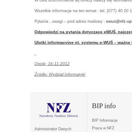
Wszelkie informacje na ten temat : tel. (077) 40 20 
Pytania , uwagi – pod adres mailowy :
ewus@nfz-opo
Odpowiedzi na pytania dotyczące eWUŚ, najczę
Ulotki informacyjne nt. systemu e-WUŚ – ważne 
Opole, 16-11-2012
Źródło: Wydział Informatyki
BIP info
BIP Informacje
Praca w NFZ
Administrator Danych