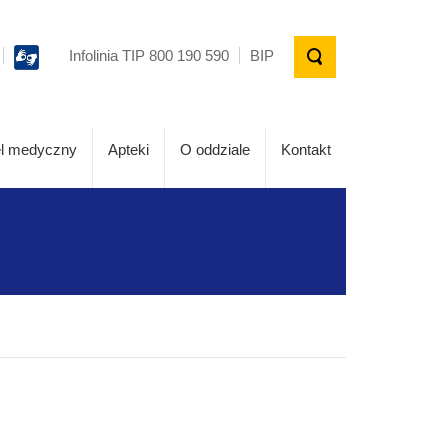
Infolinia TIP 800 190 590
BIP
l medyczny
Apteki
O oddziale
Kontakt