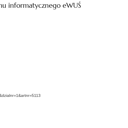
emu informatycznego eWUŚ
9&dzialnr=1&artnr=5113