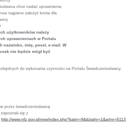
niodawca chce nadać uprawnienia
usi najpierw założyć konta dla
awcy.
y
ich użytkowników należy
ych uprawnieniach w Portalu
nazwisko, imię, pesel, e-mail. W
sek nie będzie mógł być
ezbędnych do wykonania czynności na Portalu Świadczeniodawcy.
one przez świadczeniodawcę
zapoznali się z
–
http://www.nfz.gov.pl/new/index.php?katnr=9&dzialnr=1&artnr=5113