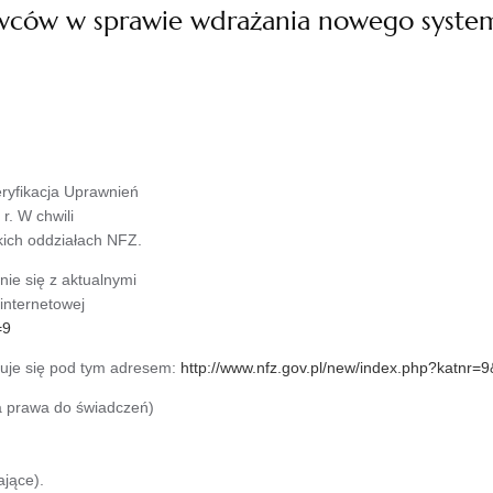
wców w sprawie wdrażania nowego syst
ryfikacja Uprawnień
r. W chwili
kich oddziałach NFZ.
ie się z aktualnymi
 internetowej
=9
duje się pod tym adresem:
http://www.nfz.gov.pl/new/index.php?katnr=
a prawa do świadczeń)
jące).