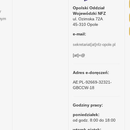
Opolski Oddział
y
Wojewódzki NFZ
ul. Ozimska 72A
tnym
45-310 Opole
e-mail:
sekretariat[at]nfz-opole.pl
[at]=@
Adres e-doręczeń:
AE:PL-92669-32321-
GBCCW-18
Godziny pracy:
poniedziałek:
od godz. 8:00 do 18:00
wtorek-piątek: