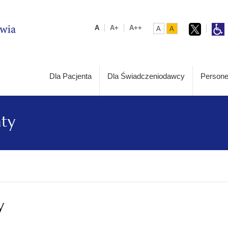
A
A+
A++
A
A
Dla Pacjenta
Dla Świadczeniodawcy
Persone
aty
y