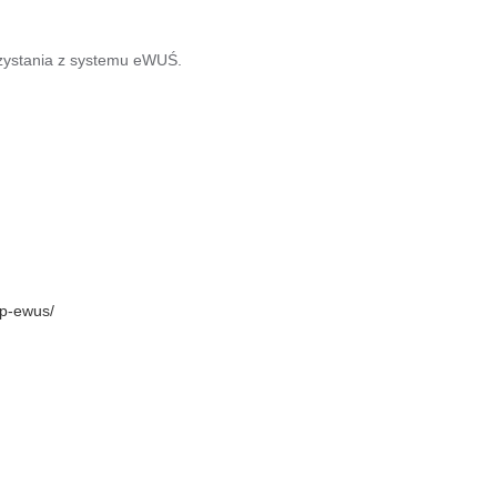
zystania z systemu eWUŚ.
ap-ewus/