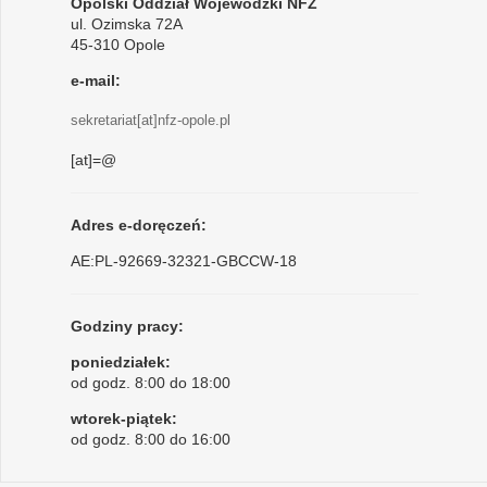
Opolski Oddział Wojewódzki NFZ
ul. Ozimska 72A
45-310 Opole
e-mail:
sekretariat[at]nfz-opole.pl
[at]=@
Adres e-doręczeń:
AE:PL-92669-32321-GBCCW-18
Godziny pracy:
poniedziałek:
od godz. 8:00 do 18:00
wtorek-piątek:
od godz. 8:00 do 16:00