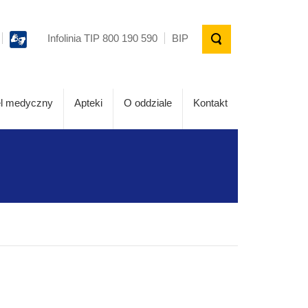
Infolinia TIP 800 190 590
BIP
l medyczny
Apteki
O oddziale
Kontakt