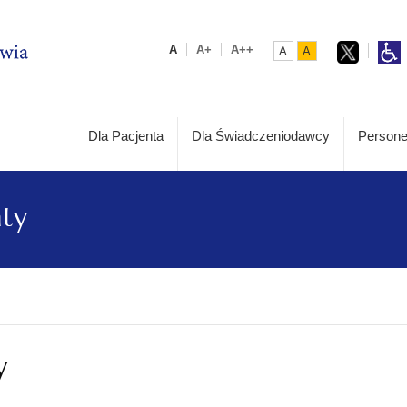
A
A+
A++
A
A
Dla Pacjenta
Dla Świadczeniodawcy
Persone
aty
y