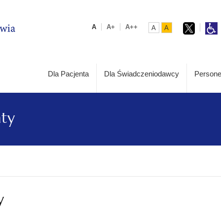
A
A+
A++
A
A
Dla Pacjenta
Dla Świadczeniodawcy
Persone
aty
y