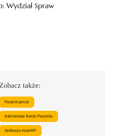
o: Wydział Spraw
Zobacz także:
Pacjent.gov.pl
Internetowe Konto Pacjenta
Aplikacja mojeIKP