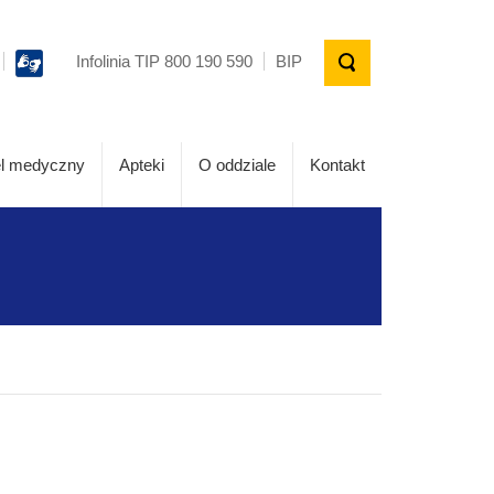
Infolinia TIP 800 190 590
BIP
l medyczny
Apteki
O oddziale
Kontakt