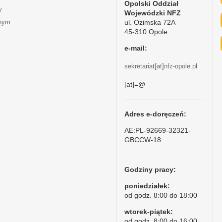
Opolski Oddział
y
Wojewódzki NFZ
ul. Ozimska 72A
tnym
45-310 Opole
e-mail:
sekretariat[at]nfz-opole.pl
[at]=@
Adres e-doręczeń:
AE:PL-92669-32321-
GBCCW-18
Godziny pracy:
poniedziałek:
od godz. 8:00 do 18:00
wtorek-piątek:
od godz. 8:00 do 16:00