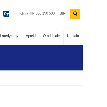
Infolinia TIP 800 190 590
BIP
l medyczny
Apteki
O oddziale
Kontakt