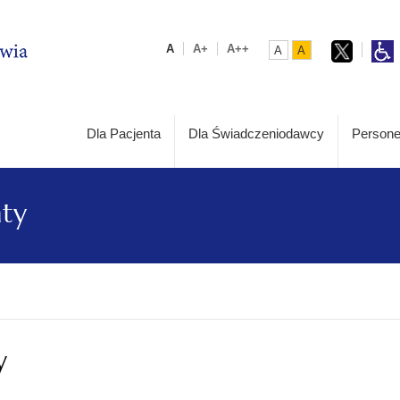
A
A+
A++
A
A
Dla Pacjenta
Dla Świadczeniodawcy
Persone
aty
y