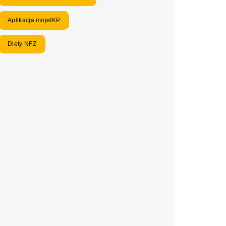
Aplikacja mojeIKP
Diety NFZ