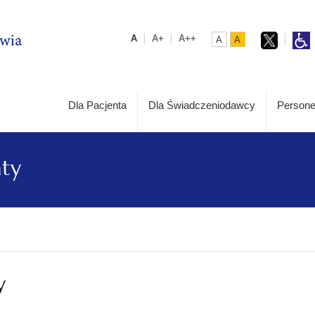
A
A+
A++
A
A
Dla Pacjenta
Dla Świadczeniodawcy
Persone
aty
y