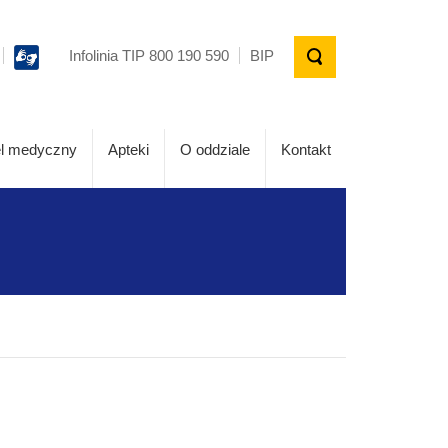
Infolinia TIP 800 190 590
BIP
l medyczny
Apteki
O oddziale
Kontakt