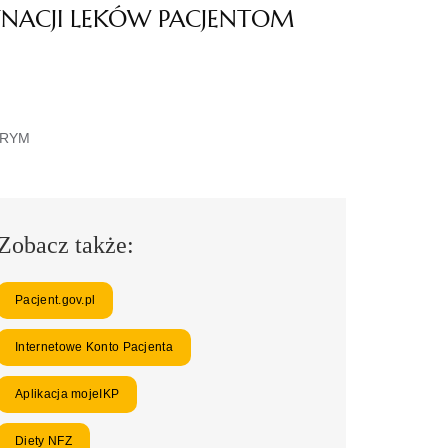
NACJI LEKÓW PACJENTOM
ORYM
Zobacz także:
Pacjent.gov.pl
Internetowe Konto Pacjenta
Aplikacja mojeIKP
Diety NFZ