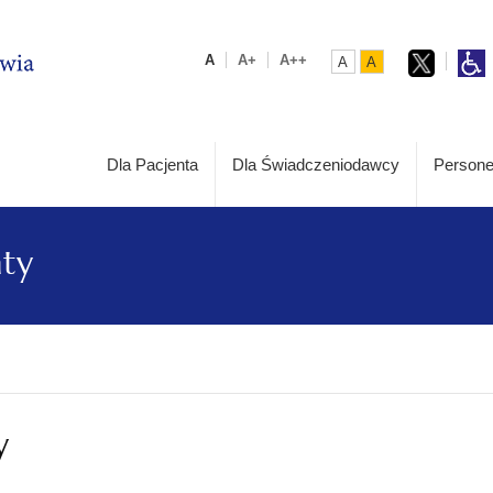
A
A+
A++
A
A
Dla Pacjenta
Dla Świadczeniodawcy
Persone
aty
y