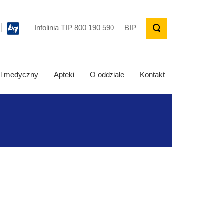
Infolinia TIP 800 190 590
BIP
l medyczny
Apteki
O oddziale
Kontakt