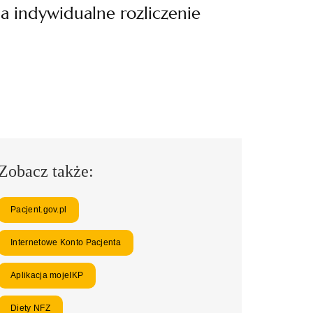
a indywidualne rozliczenie
Zobacz także:
Pacjent.gov.pl
Internetowe Konto Pacjenta
Aplikacja mojeIKP
Diety NFZ