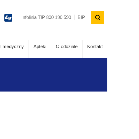
Infolinia TIP 800 190 590
BIP
l medyczny
Apteki
O oddziale
Kontakt