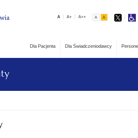
A
A+
A++
A
A
Dla Pacjenta
Dla Świadczeniodawcy
Persone
aty
y