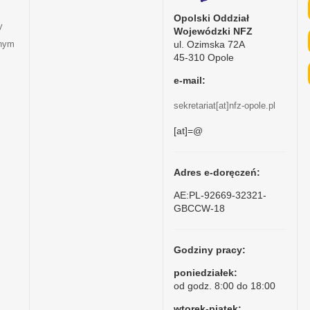
Opolski Oddział
y
Wojewódzki NFZ
ul. Ozimska 72A
tnym
45-310 Opole
e-mail:
sekretariat[at]nfz-opole.pl
[at]=@
Adres e-doręczeń:
AE:PL-92669-32321-
GBCCW-18
Godziny pracy:
poniedziałek:
od godz. 8:00 do 18:00
wtorek-piątek: