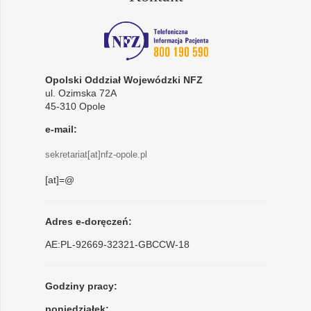
Opolski Oddział Wojewódzki NFZ
ul. Ozimska 72A
45-310 Opole
e-mail:
sekretariat[at]nfz-opole.pl
[at]=@
Adres e-doręczeń:
AE:PL-92669-32321-GBCCW-18
Godziny pracy:
poniedziałek: