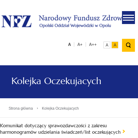
.
A
A+
A++
A
A
Kolejka Oczekujacych
›
Strona główna
Kolejka Oczekujacych
Komunikat dotyczący sprawozdawczości z zakresu
harmonogramów udzielania świadczeń/list oczekujących