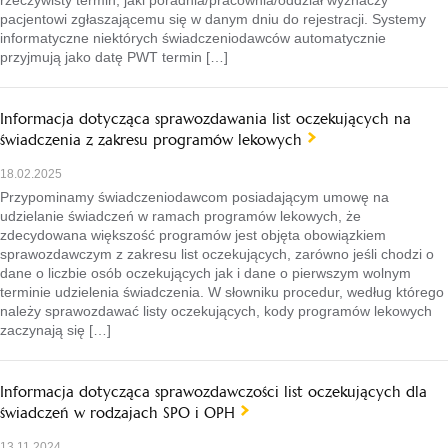
rzeczywisty termin, jaki poradnia/pracownia/oddział wyznaczy
pacjentowi zgłaszającemu się w danym dniu do rejestracji. Systemy
informatyczne niektórych świadczeniodawców automatycznie
przyjmują jako datę PWT termin […]
Informacja dotycząca sprawozdawania list oczekujących na
świadczenia z zakresu programów lekowych
18.02.2025
Przypominamy świadczeniodawcom posiadającym umowę na
udzielanie świadczeń w ramach programów lekowych, że
zdecydowana większość programów jest objęta obowiązkiem
sprawozdawczym z zakresu list oczekujących, zarówno jeśli chodzi o
dane o liczbie osób oczekujących jak i dane o pierwszym wolnym
terminie udzielenia świadczenia. W słowniku procedur, według którego
należy sprawozdawać listy oczekujących, kody programów lekowych
zaczynają się […]
Informacja dotycząca sprawozdawczości list oczekujących dla
świadczeń w rodzajach SPO i OPH
13.11.2024