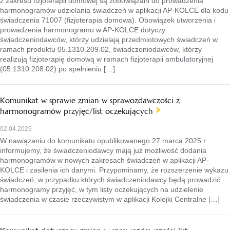
z zakresu fizjoterapii domowej są zobowiązani do prowadzenia
harmonogramów udzielania świadczeń w aplikacji AP-KOLCE dla kodu
świadczenia 71007 (fizjoterapia domowa). Obowiązek utworzenia i
prowadzenia harmonogramu w AP-KOLCE dotyczy:
świadczeniodawców, którzy udzielają przedmiotowych świadczeń w
ramach produktu 05.1310.209.02, świadczeniodawców, którzy
realizują fizjoterapię domową w ramach fizjoterapii ambulatoryjnej
(05.1310.208.02) po spełnieniu […]
Komunikat w sprawie zmian w sprawozdawczości z
harmonogramów przyjęć/list oczekujących
02.04.2025
W nawiązaniu do komunikatu opublikowanego 27 marca 2025 r.
informujemy, że świadczeniodawcy mają już możliwość dodania
harmonogramów w nowych zakresach świadczeń w aplikacji AP-
KOLCE i zasilenia ich danymi. Przypominamy, że rozszerzenie wykazu
świadczeń, w przypadku których świadczeniodawcy będą prowadzić
harmonogramy przyjęć, w tym listy oczekujących na udzielenie
świadczenia w czasie rzeczywistym w aplikacji Kolejki Centralne […]