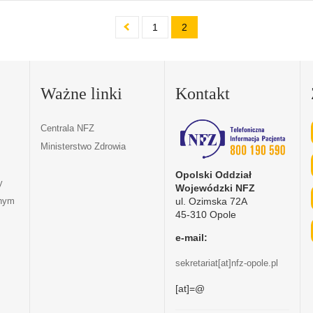
1
2
Ważne linki
Kontakt
Centrala NFZ
Ministerstwo Zdrowia
Opolski Oddział
y
Wojewódzki NFZ
ul. Ozimska 72A
tnym
45-310 Opole
e-mail:
sekretariat[at]nfz-opole.pl
[at]=@