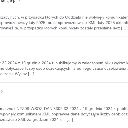
ualizacja
izacyjnych, w przypadku których do Oddziału nie wpłynęły komunikat
 sprawozdawczy luty 2025. braki-sprawozdawcze-XML-luty-2025 aktuali
 również te, w przypadku których komunikaty zostały przesłane lecz […]
2024 z 19 grudnia 2024 r. publikujemy w załączonym pliku wykaz k
e dotyczące liczby osób oczekujących i średniego czasu oczekiwania
alizacja Wykaz […]
ma znak NFZ08-WSOZ-DAN.5302.32.2024 z 19 grudnia 2024 r. publik
e wpłynęły komunikatem XML poprawne dane dotyczące liczby osób ocze
ozdawcze XML za grudzień 2024 r. – […]