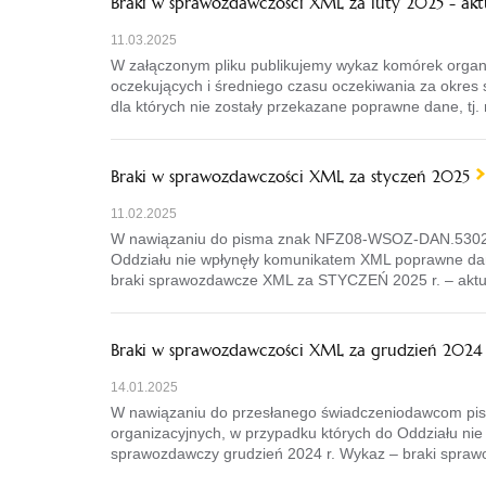
Braki w sprawozdawczości XML za luty 2025 - akt
11.03.2025
W załączonym pliku publikujemy wykaz komórek organ
oczekujących i średniego czasu oczekiwania za okres
dla których nie zostały przekazane poprawne dane, tj.
Braki w sprawozdawczości XML za styczeń 2025
11.02.2025
W nawiązaniu do pisma znak NFZ08-WSOZ-DAN.5302.32.
Oddziału nie wpłynęły komunikatem XML poprawne dan
braki sprawozdawcze XML za STYCZEŃ 2025 r. – aktu
Braki w sprawozdawczości XML za grudzień 2024
14.01.2025
W nawiązaniu do przesłanego świadczeniodawcom pis
organizacyjnych, w przypadku których do Oddziału ni
sprawozdawczy grudzień 2024 r. Wykaz – braki spraw