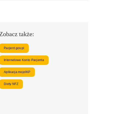
Zobacz także:
Pacjent.gov.pl
Internetowe Konto Pacjenta
Aplikacja mojeIKP
Diety NFZ