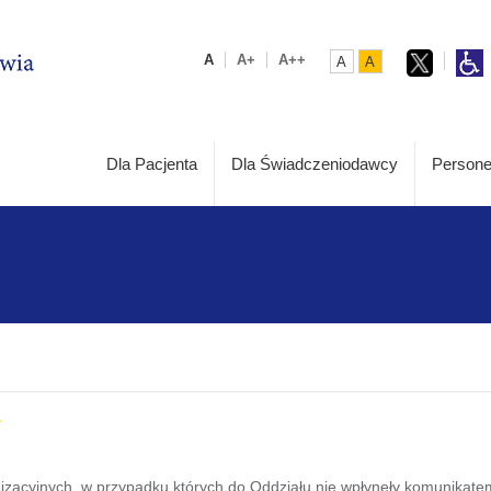
A
A+
A++
A
A
Dla Pacjenta
Dla Świadczeniodawcy
Persone
izacyjnych, w przypadku których do Oddziału nie wpłynęły komunikat