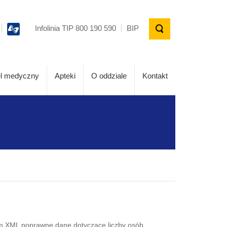
Infolinia TIP 800 190 590
BIP
l medyczny
Apteki
O oddziale
Kontakt
em XML poprawne dane dotyczące liczby osób