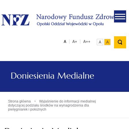
.
A
A+
A++
A
A
Doniesienia Medialne
›
Strona główna
Wyjaśnienie do informacji medialnej
dotyczącej podziału środków na wynagrodzenia dla
pielęgniarek i położnych