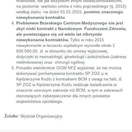
finansowe, tak jak wszystkim innym świadczeniodawcom,
na poziomie wartości umów z roku poprzedniego (tj. 2015)
według stanu na dzień 01.01.2015,
pomimo znacznego
niewykonania kontraktu
.
Problemem Brzeskiego Centrum Medycznego nie jest
zbyt niski kontrakt z Narodowym Funduszem Zdrowia,
ale powtarzające się od wielu lat olbrzymie
niewykonania kontraktów.
Tylko w roku 2015
niewykonanie w leczeniu szpitalnym wynosiło około 1
500 000,00. zł. w stosunku do umowy wyjściowej,
dotyczyło to neonatologii, ginekologii i położnictwa (zakresy
nielimitowane) oraz chirurgii ogólnej.
Ponadto wielokrotnie OOW NFZ wyjaśniał, że nie można
dokonywać porównywania kontraktu SP ZOZ-u w
Kędzierzynie Koźlu z kontraktem BCM z uwagi na fakt, iż
SP ZOZ w Kędzierzynie Koźlu realizuje świadczenia w
znacznie szerszym zakresie niż BCM, w tym w zakresach
stanowiących zabezpieczenie dla innych powiatów
województwa opolskiego.
Źródło:
Wydział Organizacyjny