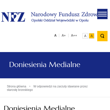
.
A
A+
A++
A
A
Doniesienia Medialne
›
Strona główna
W odpowiedzi na zarzuty stawiane przez
starostę brzeskiego
Doniesienia Medialne