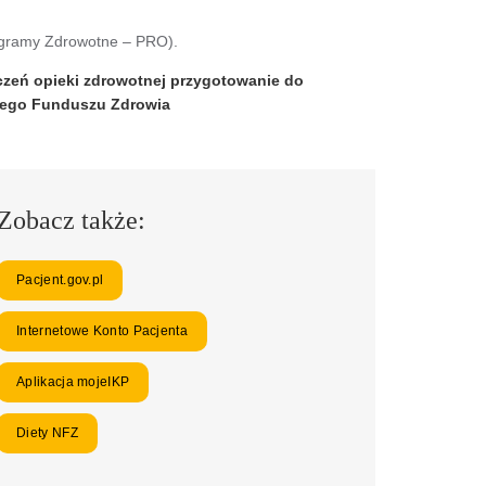
rogramy Zdrowotne – PRO).
czeń opieki zdrowotnej przygotowanie do
owego Funduszu Zdrowia
Zobacz także:
Pacjent.gov.pl
Internetowe Konto Pacjenta
Aplikacja mojeIKP
Diety NFZ