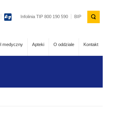
Infolinia TIP 800 190 590
BIP
l medyczny
Apteki
O oddziale
Kontakt