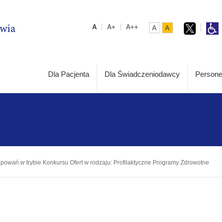
A
A+
A++
A
A
Dla Pacjenta
Dla Świadczeniodawcy
Persone
powań w trybie Konkursu Ofert w rodzaju: Profilaktyczne Programy Zdrowotne