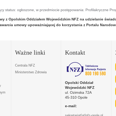
żący status: ogłoszone, w przedmiocie postępowania: Profilakryczne P
mowy z Opolskim Oddziałem Wojewódzkim NFZ na udzielanie świad
 zawarcia umowy upoważniającej do korzystania z Portalu Narod
Ważne linki
Kontakt
Centrala NFZ
Ministerstwo Zdrowia
Opolski Oddział
y
Wojewódzki NFZ
ul. Ozimska 72A
tnym
45-310 Opole
e-mail:
sekretariat[at]nfz-opole.pl