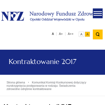
.
A
A+
A++
A
A
Kontraktowanie 2017
›
Strona główna
Komunikat Komisji Konkursowej dotyczący
rozstrzygnięcia postępowania w rodzaju: Świadczenia
zdrowotne odrębnie kontraktowane