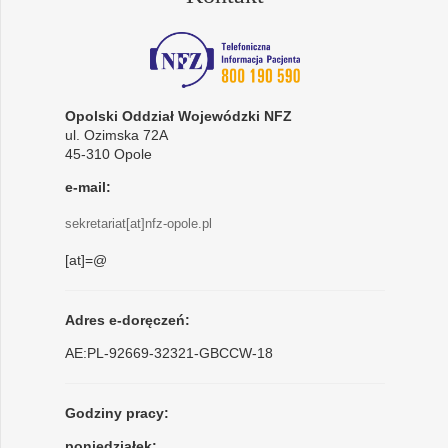
Opolski Oddział Wojewódzki NFZ
ul. Ozimska 72A
45-310 Opole
e-mail:
sekretariat[at]nfz-opole.pl
[at]=@
Adres e-doręczeń:
AE:PL-92669-32321-GBCCW-18
Godziny pracy:
poniedziałek: