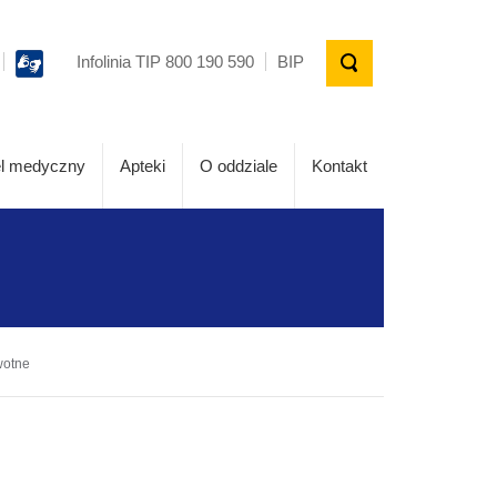
Infolinia TIP 800 190 590
BIP
l medyczny
Apteki
O oddziale
Kontakt
wotne