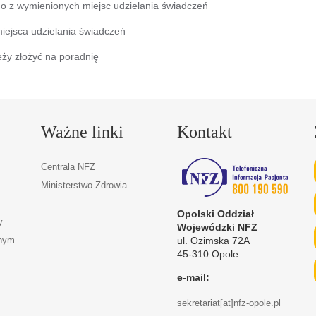
dno z wymienionych miejsc udzielania świadczeń
miejsca udzielania świadczeń
eży złożyć na poradnię
Ważne linki
Kontakt
Centrala NFZ
Ministerstwo Zdrowia
Opolski Oddział
y
Wojewódzki NFZ
ul. Ozimska 72A
tnym
45-310 Opole
e-mail:
sekretariat[at]nfz-opole.pl