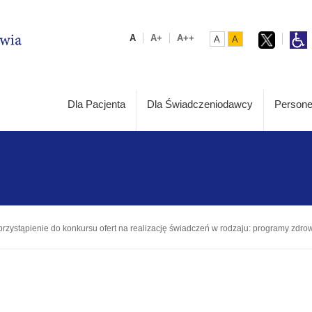
A
A+
A++
A
A
Dla Pacjenta
Dla Świadczeniodawcy
Persone
rzystąpienie do konkursu ofert na realizację świadczeń w rodzaju: programy zdro