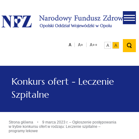
.
A
A+
A++
A
A
Konkurs ofert - Leczenie
Szpitalne
›
Strona główna
9 marca 2023 r. – Ogłoszenie postępowania
w trybie konkursu ofert w rodzaju: Leczenie szpitalne –
programy lekowe