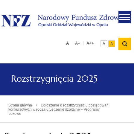
.
A
A+
A++
A
A
Rozstrzygnięcia 2025
›
Strona główna
Ogłoszenie o rozstrzygnięciu postępowań
konkursowych w rodzaju Leczenie szpitalne – Programy
Lekowe