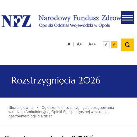
.
A
A+
A++
A
A
Rozstrzygnięcia 2026
›
Strona główna
Ogłoszenie o rozstrzygnięciu postępowania
w rodzaju Ambulatoryjnej Opieki Specjalistycznej w zakresie
gastroenterologii dla dzieci