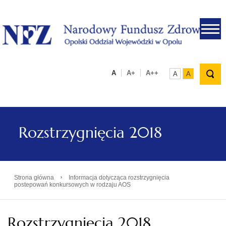
.
A
A+
A++
A
A
Rozstrzygnięcia 2018
›
Strona główna
Informacja dotycząca rozstrzygnięcia
postepowań konkursowych w rodzaju AOS
Rozstrzygnięcia 2018