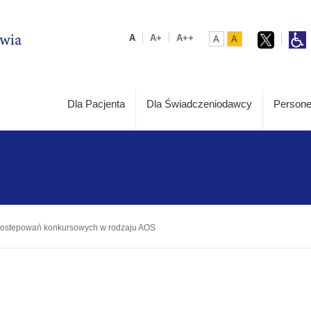
A
A+
A++
A
A
Dla Pacjenta
Dla Świadczeniodawcy
Persone
a postepowań konkursowych w rodzaju AOS