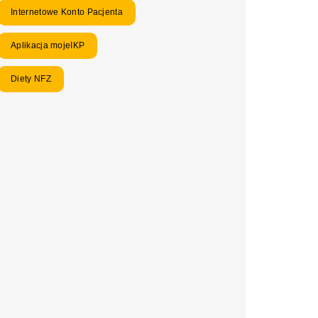
Internetowe Konto Pacjenta
Aplikacja mojeIKP
Diety NFZ