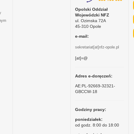
Opolski Oddział
y
Wojewódzki NFZ
ul. Ozimska 72A
tnym
45-310 Opole
e-mail:
sekretariat[at]nfz-opole.pl
[at]=@
Adres e-doręczeń:
AE:PL-92669-32321-
GBCCW-18
Godziny pracy:
poniedziałek:
od godz. 8:00 do 18:00