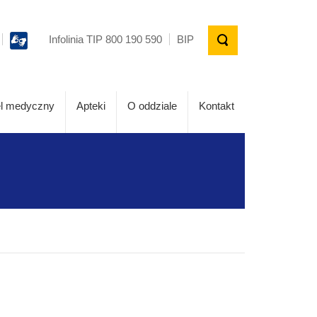
Infolinia TIP 800 190 590
BIP
l medyczny
Apteki
O oddziale
Kontakt