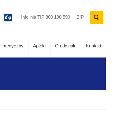
Infolinia TIP 800 190 590
BIP
l medyczny
Apteki
O oddziale
Kontakt