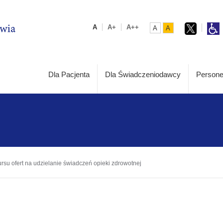
A
A+
A++
A
A
Dla Pacjenta
Dla Świadczeniodawcy
Persone
rsu ofert na udzielanie świadczeń opieki zdrowotnej