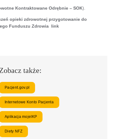
owotne Kontraktowane Odrębnie – SOK
).
czeń opieki zdrowotnej przygotowanie do
wego Funduszu Zdrowia link
Zobacz także:
Pacjent.gov.pl
Internetowe Konto Pacjenta
Aplikacja mojeIKP
Diety NFZ