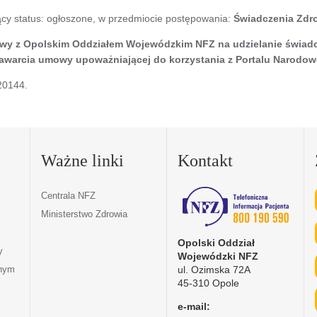
ący status: ogłoszone, w przedmiocie postępowania:
Świadczenia Zdr
mowy z Opolskim Oddziałem Wojewódzkim NFZ na udzielanie świad
zawarcia umowy upoważniającej do korzystania z Portalu Narodo
20144.
Ważne linki
Kontakt
Centrala NFZ
Ministerstwo Zdrowia
Opolski Oddział
y
Wojewódzki NFZ
ul. Ozimska 72A
tnym
45-310 Opole
e-mail: