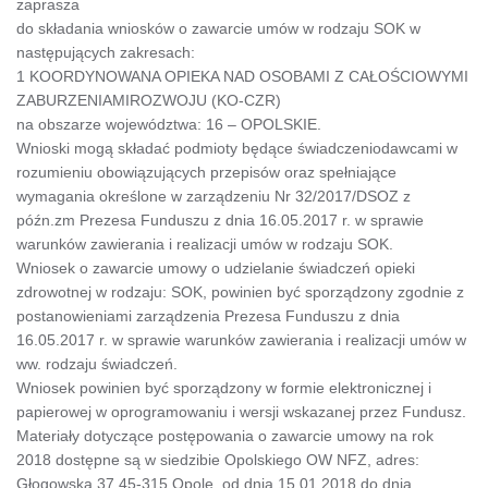
zaprasza
do składania wniosków o zawarcie umów w rodzaju SOK w
następujących zakresach:
1 KOORDYNOWANA OPIEKA NAD OSOBAMI Z CAŁOŚCIOWYMI
ZABURZENIAMIROZWOJU (KO-CZR)
na obszarze województwa: 16 – OPOLSKIE.
Wnioski mogą składać podmioty będące świadczeniodawcami w
rozumieniu obowiązujących przepisów oraz spełniające
wymagania określone w zarządzeniu Nr 32/2017/DSOZ z
późn.zm Prezesa Funduszu z dnia 16.05.2017 r. w sprawie
warunków zawierania i realizacji umów w rodzaju SOK.
Wniosek o zawarcie umowy o udzielanie świadczeń opieki
zdrowotnej w rodzaju: SOK, powinien być sporządzony zgodnie z
postanowieniami zarządzenia Prezesa Funduszu z dnia
16.05.2017 r. w sprawie warunków zawierania i realizacji umów w
ww. rodzaju świadczeń.
Wniosek powinien być sporządzony w formie elektronicznej i
papierowej w oprogramowaniu i wersji wskazanej przez Fundusz.
Materiały dotyczące postępowania o zawarcie umowy na rok
2018 dostępne są w siedzibie Opolskiego OW NFZ, adres:
Głogowska 37 45-315 Opole, od dnia 15.01.2018 do dnia