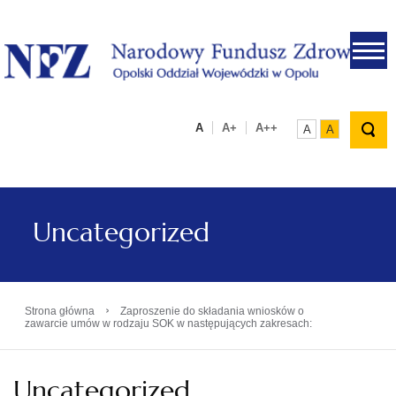
.
A
A+
A++
A
A
Uncategorized
›
Strona główna
Zaproszenie do składania wniosków o
zawarcie umów w rodzaju SOK w następujących zakresach:
Uncategorized