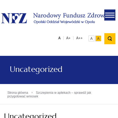
.
A
A+
A++
A
A
Uncategorized
›
Strona główna
Szczepienia w aptekach – sprawdź jak
przygotować wniosek
Uncategorized