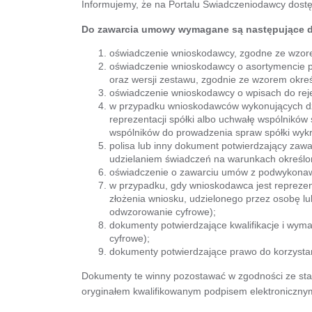
Informujemy, że na Portalu Świadczeniodawcy dostę
Do zawarcia umowy wymagane są następujące 
oświadczenie wnioskodawcy, zgodne ze wzore
oświadczenie wnioskodawcy o asortymencie 
oraz wersji zestawu, zgodnie ze wzorem okre
oświadczenie wnioskodawcy o wpisach do reje
w przypadku wnioskodawców wykonujących dzia
reprezentacji spółki albo uchwałę wspólników 
wspólników do prowadzenia spraw spółki wykr
polisa lub inny dokument potwierdzający zaw
udzielaniem świadczeń na warunkach określon
oświadczenie o zawarciu umów z podwykonawc
w przypadku, gdy wnioskodawca jest repreze
złożenia wniosku, udzielonego przez osobę l
odwzorowanie cyfrowe);
dokumenty potwierdzające kwalifikacje i wym
cyfrowe);
dokumenty potwierdzające prawo do korzystani
Dokumenty te winny pozostawać w zgodności ze s
oryginałem kwalifikowanym podpisem elektroniczny