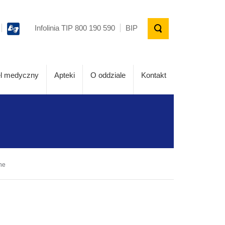
Infolinia TIP 800 190 590
BIP
l medyczny
Apteki
O oddziale
Kontakt
ne