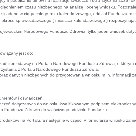
cym podpisanie umów na realizację świadczeń od 1 stycznia 2025 roku
uwzględnieniem czasu niezbędnego na analizę i ocenę wniosku. Pozosta
kładane w ciągu całego roku kalendarzowego, oddział Funduszu rozpatr
 okresu sprawozdawczego ( miesiąca kalendarzowego ) rozpoczynając
ojewódzkim Narodowego Funduszu Zdrowia, tylko jeden wniosek doty
owiązany jest do:
u świadczeniodawcy na Portalu Narodowego Funduszu Zdrowia, o który
zystania z Portalu Narodowego Funduszu Zdrowia;
 oraz danych niezbędnych do przygotowania wniosku m.in. informacji za
;
kumentów i oświadczeń,
dczeń dołączanych do wniosku kwalifikowanym podpisem elektroniczny
go Funduszu Zdrowia do właściwego oddziału Funduszu.
roduktów na Portalu, a następnie w części V formularza wniosku zam