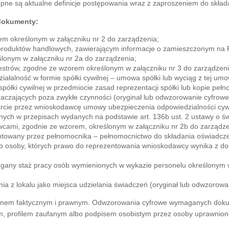
pne są aktualne definicje postępowania wraz z zaproszeniem do skład
dokumenty:
m określonym w załączniku nr 2 do zarządzenia;
produktów handlowych, zawierającym informacje o zamieszczonym na 
ślonym w załączniku nr 2a do zarządzenia;
strów, zgodne ze wzorem określonym w załączniku nr 3 do zarządzeni
łalność w formie spółki cywilnej – umowa spółki lub wyciąg z tej um
spółki cywilnej w przedmiocie zasad reprezentacji spółki lub kopie pe
aczających poza zwykłe czynności (oryginał lub odwzorowanie cyfrowe
arcie przez wnioskodawcę umowy ubezpieczenia odpowiedzialności cyw
ych w przepisach wydanych na podstawie art. 136b ust. 2 ustawy o św
ami, zgodnie ze wzorem, określonym w załączniku nr 2b do zarządze
ntowany przez pełnomocnika – pełnomocnictwo do składania oświadcze
ub osoby, których prawo do reprezentowania wnioskodawcy wynika z do
agany staż pracy osób wymienionych w wykazie personelu określonym 
a z lokalu jako miejsca udzielania świadczeń (oryginał lub odwzorowa
tanem faktycznym i prawnym. Odwzorowania cyfrowe wymaganych dok
m, profilem zaufanym albo podpisem osobistym przez osoby uprawnio