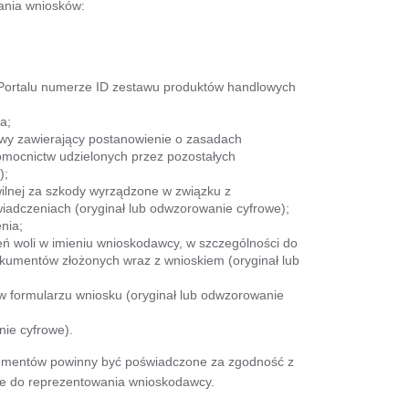
ania wniosków:
Portalu numerze ID zestawu produktów handlowych
a;
owy zawierający postanowienie o zasadach
łnomocnictw udzielonych przez pozostałych
);
ilnej za szkody wyrządzone w związku z
iadczeniach (oryginał lub odwzorowanie cyfrowe);
nia;
ń woli w imieniu wnioskodawcy, w szczególności do
kumentów złożonych wraz z wnioskiem (oryginał lub
w formularzu wniosku (oryginał lub odwzorowanie
nie cyfrowe).
umentów powinny być poświadczone za zgodność z
ne do reprezentowania wnioskodawcy.