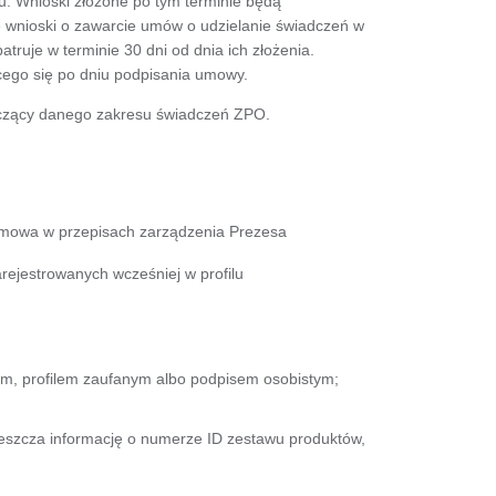
. Wnioski złożone po tym terminie będą
łe wnioski o zawarcie umów o udzielanie świadczeń w
uje w terminie 30 dni od dnia ich złożenia.
ego się po dniu podpisania umowy.
czący danego zakresu świadczeń ZPO.
m mowa w przepisach zarządzenia Prezesa
rejestrowanych wcześniej w profilu
m, profilem zaufanym albo podpisem osobistym;
ieszcza informację o numerze ID zestawu produktów,