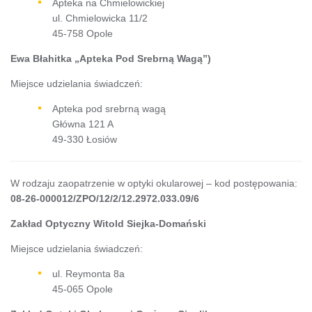
Apteka na Chmielowickiej
ul. Chmielowicka 11/2
45-758 Opole
Ewa Błahitka „Apteka Pod Srebrną Wagą”
)
Miejsce udzielania świadczeń:
Apteka pod srebrną wagą
Główna 121 A
49-330 Łosiów
W rodzaju zaopatrzenie w optyki okularowej – kod postępowania:
08-26-000012/ZPO/12/2/12.2972.033.09/6
Zakład Optyczny Witold Siejka-Domański
Miejsce udzielania świadczeń:
ul. Reymonta 8a
45-065 Opole