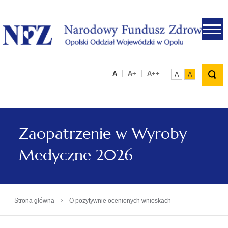
.
A
A+
A++
A
A
Zaopatrzenie w Wyroby
Medyczne 2026
›
Strona główna
O pozytywnie ocenionych wnioskach