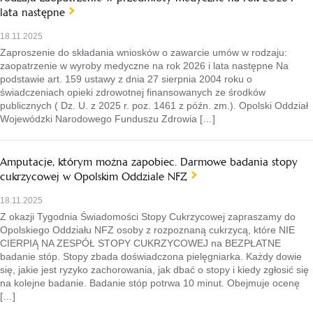
lata następne
18.11.2025
Zaproszenie do składania wniosków o zawarcie umów w rodzaju:
zaopatrzenie w wyroby medyczne na rok 2026 i lata następne Na
podstawie art. 159 ustawy z dnia 27 sierpnia 2004 roku o
świadczeniach opieki zdrowotnej finansowanych ze środków
publicznych ( Dz. U. z 2025 r. poz. 1461 z późn. zm.). Opolski Oddział
Wojewódzki Narodowego Funduszu Zdrowia […]
Amputacje, którym można zapobiec. Darmowe badania stopy
cukrzycowej w Opolskim Oddziale NFZ
18.11.2025
Z okazji Tygodnia Świadomości Stopy Cukrzycowej zapraszamy do
Opolskiego Oddziału NFZ osoby z rozpoznaną cukrzycą, które NIE
CIERPIĄ NA ZESPÓŁ STOPY CUKRZYCOWEJ na BEZPŁATNE
badanie stóp. Stopy zbada doświadczona pielęgniarka. Każdy dowie
się, jakie jest ryzyko zachorowania, jak dbać o stopy i kiedy zgłosić się
na kolejne badanie. Badanie stóp potrwa 10 minut. Obejmuje ocenę
[…]