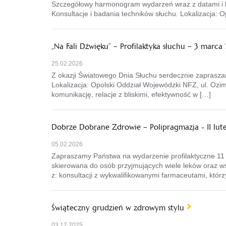
Szczegółowy harmonogram wydarzeń wraz z datami i loka
Konsultacje i badania techników słuchu. Lokalizacja: 
„Na Fali Dźwięku” – Profilaktyka słuchu – 3 marca 
25.02.2026
Z okazji Światowego Dnia Słuchu serdecznie zapraszam
Lokalizacja: Opolski Oddział Wojewódzki NFZ, ul. Ozi
komunikację, relacje z bliskimi, efektywność w […]
Dobrze Dobrane Zdrowie – Polipragmazja - 11 lut
05.02.2026
Zapraszamy Państwa na wydarzenie profilaktyczne 11 
skierowana do osób przyjmujących wiele leków oraz w
z: konsultacji z wykwalifikowanymi farmaceutami, którz
Świąteczny grudzień w zdrowym stylu
03.12.2025