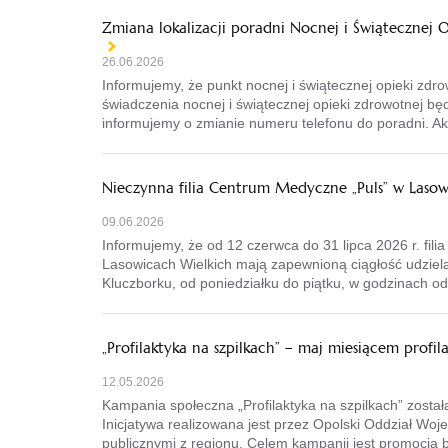
Zmiana lokalizacji poradni Nocnej i Świątecznej 
26.06.2026
Informujemy, że punkt nocnej i świątecznej opieki zdro
świadczenia nocnej i świątecznej opieki zdrowotnej b
informujemy o zmianie numeru telefonu do poradni. Ak
Nieczynna filia Centrum Medyczne „Puls” w Lasowi
09.06.2026
Informujemy, że od 12 czerwca do 31 lipca 2026 r. fi
Lasowicach Wielkich mają zapewnioną ciągłość udziel
Kluczborku, od poniedziałku do piątku, w godzinach od
„Profilaktyka na szpilkach” – maj miesiącem profil
12.05.2026
Kampania społeczna „Profilaktyka na szpilkach” zosta
Inicjatywa realizowana jest przez Opolski Oddział W
publicznymi z regionu. Celem kampanii jest promocja 