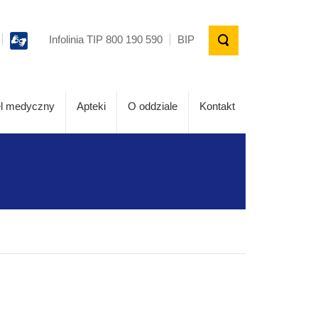
Infolinia TIP 800 190 590
BIP
l medyczny
Apteki
O oddziale
Kontakt