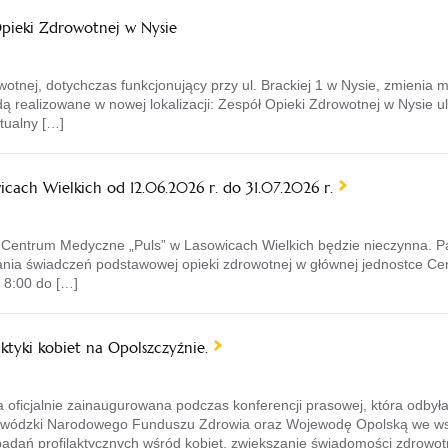
Opieki Zdrowotnej w Nysie
wotnej, dotychczas funkcjonujący przy ul. Brackiej 1 w Nysie, zmienia 
ędą realizowane w nowej lokalizacji: Zespół Opieki Zdrowotnej w Nysi
tualny […]
cach Wielkich od 12.06.2026 r. do 31.07.2026 r.
lia Centrum Medyczne „Puls” w Lasowicach Wielkich będzie nieczynna. 
ania świadczeń podstawowej opieki zdrowotnej w głównej jednostce Ce
 8:00 do […]
aktyki kobiet na Opolszczyźnie.
ła oficjalnie zainaugurowana podczas konferencji prasowej, która odby
ojewódzki Narodowego Funduszu Zdrowia oraz Wojewodę Opolską we wsp
badań profilaktycznych wśród kobiet, zwiększanie świadomości zdrowot