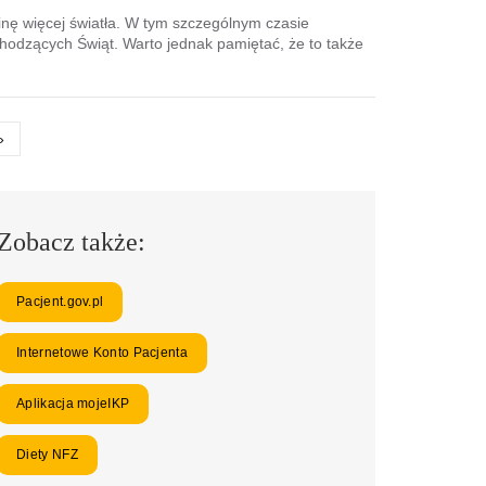
binę więcej światła. W tym szczególnym czasie
odzących Świąt. Warto jednak pamiętać, że to także
»
Zobacz także:
Pacjent.gov.pl
Internetowe Konto Pacjenta
Aplikacja mojeIKP
Diety NFZ