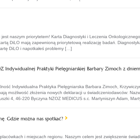
 jest naszym priorytetem! Karta Diagnostyki i Leczenia Onkologiczneg
artą DiLO mają zapewnioną priorytetową realizację badań. Diagnostyka
kartę DiLO i napotkałeś problemy […]
Z Indywidualnej Praktyki Pielęgniarskiej Barbary Zimoch z dniem
alność Indywidualna Praktyka Pielęgniarska Barbara Zimoch, Krzywiczy
mają możliwość złożenia nowych deklaracji u świadczeniodawców: Naz
szki 4, 46-220 Byczyna NZOZ MEDICUS s.c. Martyniszyn Adam, Mart
nę. Gdzie można nas spotkać?
placówkach i miejscach regionu. Naszym celem jest zwiększenie świadom