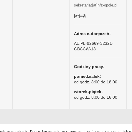
sekretariat[at]nfz-opole.pl
[at]=@
Adres e-doręczeń:
AE:PL-92669-32321-
GBCCW-18
Godziny pracy:
poniedziałek:
od godz. 8:00 do 18:00
wtorek-piątek:
od godz. 8:00 do 16:00
jwyższym poziomie. Dalsze korzystanie ze strony oznacza, że zgadzasz się na ich u