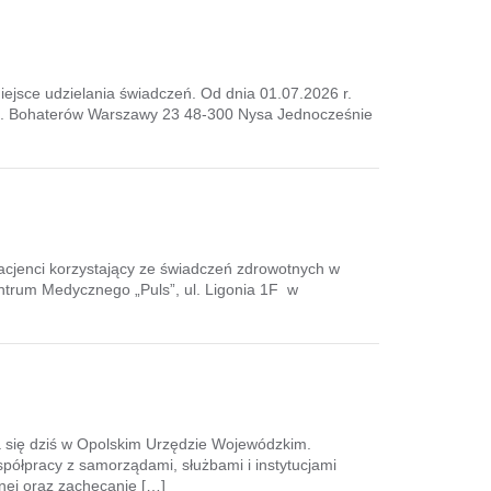
miejsce udzielania świadczeń. Od dnia 01.07.2026 r.
e ul. Bohaterów Warszawy 23 48-300 Nysa Jednocześnie
Pacjenci korzystający ze świadczeń zdrowotnych w
ntrum Medycznego „Puls”, ul. Ligonia 1F w
ła się dziś w Opolskim Urzędzie Wojewódzkim.
ółpracy z samorządami, służbami i instytucjami
nej oraz zachęcanie […]