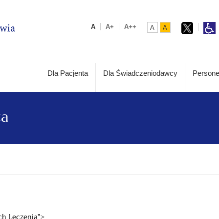
A
A+
A++
A
A
Dla Pacjenta
Dla Świadczeniodawcy
Persone
ta
ch Leczenia">