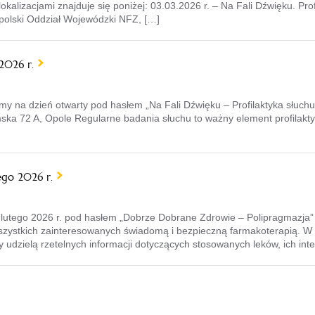
lizacjami znajduje się poniżej: 03.03.2026 r. – Na Fali Dźwięku. Prof
Opolski Oddział Wojewódzki NFZ, […]
2026 r.
y na dzień otwarty pod hasłem „Na Fali Dźwięku – Profilaktyka słuchu”
mska 72 A, Opole Regularne badania słuchu to ważny element profilak
ego 2026 r.
lutego 2026 r. pod hasłem „Dobrze Dobrane Zdrowie – Polipragmazja” 
szystkich zainteresowanych świadomą i bezpieczną farmakoterapią. W
y udzielą rzetelnych informacji dotyczących stosowanych leków, ich inte