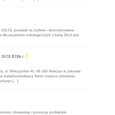
o (DiLO), pozwala na szybkie i skoordynowane
 dla pacjentów onkologicznych z kartą DiLO jest
 31.03.2026 r.
ny, ul. Wołczyńska 40, 46-264 Wołczyn w zakresie
wa świadczeniodawcy Adres miejsca udzielania
yniszyn […]
ości zdrowotnej i promocja profilaktyki.