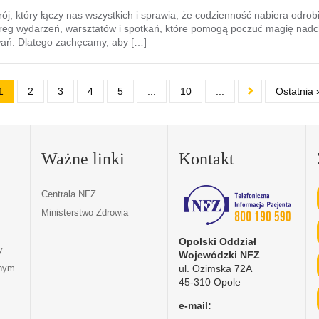
ój, który łączy nas wszystkich i sprawia, że codzienność nabiera odro
reg wydarzeń, warsztatów i spotkań, które pomogą poczuć magię nadch
wań. Dlatego zachęcamy, aby […]
1
2
3
4
5
...
10
...
Ostatnia 
Ważne linki
Kontakt
Centrala NFZ
Ministerstwo Zdrowia
Opolski Oddział
y
Wojewódzki NFZ
ul. Ozimska 72A
tnym
45-310 Opole
e-mail: