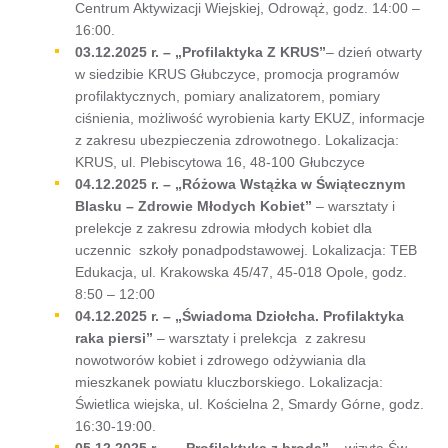
Centrum Aktywizacji Wiejskiej, Odrowąż, godz. 14:00 –
16:00.
03.12.2025 r. – „Profilaktyka Z KRUS”
– dzień otwarty
w siedzibie KRUS Głubczyce, promocja programów
profilaktycznych, pomiary analizatorem, pomiary
ciśnienia, możliwość wyrobienia karty EKUZ, informacje
z zakresu ubezpieczenia zdrowotnego. Lokalizacja:
KRUS, ul. Plebiscytowa 16, 48-100 Głubczyce
04.12.2025 r. – „Różowa Wstążka w Świątecznym
Blasku – Zdrowie Młodych Kobiet”
– warsztaty i
prelekcje z zakresu zdrowia młodych kobiet dla
uczennic szkoły ponadpodstawowej. Lokalizacja: TEB
Edukacja, ul. Krakowska 45/47, 45-018 Opole, godz.
8:50 – 12:00
04.12.2025 r. – „Świadoma Dziołcha. Profilaktyka
raka piersi”
– warsztaty i prelekcja z zakresu
nowotworów kobiet i zdrowego odżywiania dla
mieszkanek powiatu kluczborskiego. Lokalizacja:
Świetlica wiejska, ul. Kościelna 2, Smardy Górne, godz.
16:30-19:00.
05.12.2025 r. – „ Profilaktyka z brodą”
– wizyta Św.