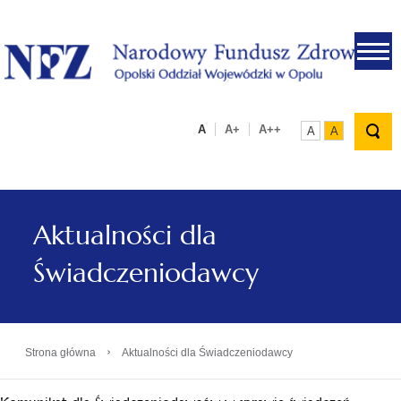
.
A
A+
A++
A
A
Aktualności dla
Świadczeniodawcy
›
Strona główna
Aktualności dla Świadczeniodawcy