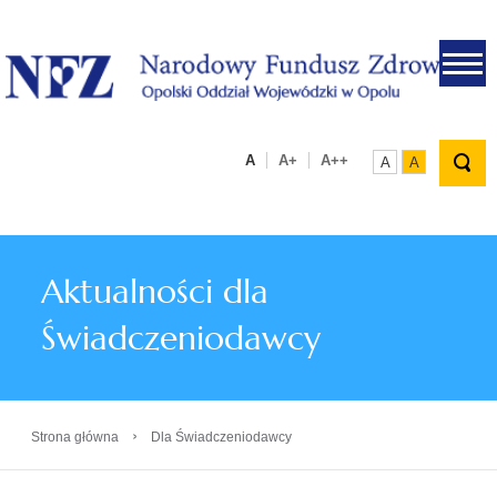
.
A
A+
A++
A
A
Aktualności dla
Świadczeniodawcy
›
Strona główna
Dla Świadczeniodawcy