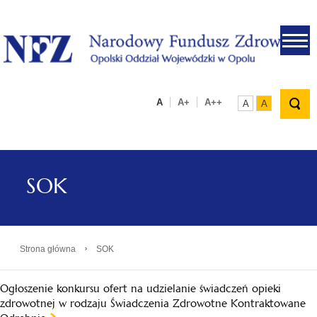
.
A
A+
A++
A
A
SOK
›
Strona główna
SOK
Ogłoszenie konkursu ofert na udzielanie świadczeń opieki
zdrowotnej w rodzaju Świadczenia Zdrowotne Kontraktowane