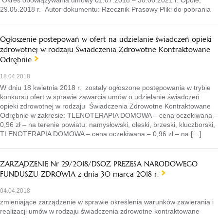
Okres obowiązywania umowy 01.07.2018 – 30.06.2021 r. Opole,
29.05.2018 r. Autor dokumentu: Rzecznik Prasowy Pliki do pobrania
Ogłoszenie postepowań w ofert na udzielanie świadczeń opieki
zdrowotnej w rodzaju Świadczenia Zdrowotne Kontraktowane
Odrębnie
18.04.2018
W dniu 18 kwietnia 2018 r. zostały ogłoszone postępowania w trybie
konkursu ofert w sprawie zawarcia umów o udzielanie świadczeń
opieki zdrowotnej w rodzaju Świadczenia Zdrowotne Kontraktowane
Odrębnie w zakresie: TLENOTERAPIA DOMOWA – cena oczekiwana –
0,96 zł – na terenie powiatu: namysłowski, oleski, brzeski, kluczborski,
TLENOTERAPIA DOMOWA – cena oczekiwana – 0,96 zł – na […]
ZARZĄDZENIE Nr 29/2018/DSOZ PREZESA NARODOWEGO
FUNDUSZU ZDROWIA z dnia 30 marca 2018 r.
04.04.2018
zmieniające zarządzenie w sprawie określenia warunków zawierania i
realizacji umów w rodzaju świadczenia zdrowotne kontraktowane