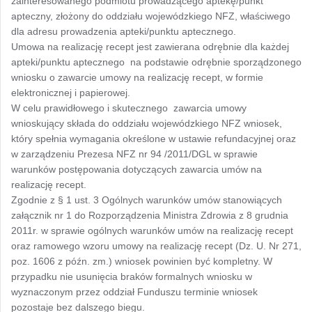
zainteresowanego podmiotu prowadzącego aptekę/punkt
apteczny, złożony do oddziału wojewódzkiego NFZ, właściwego
dla adresu prowadzenia apteki/punktu aptecznego.
Umowa na realizację recept jest zawierana odrębnie dla każdej
apteki/punktu aptecznego na podstawie odrębnie sporządzonego
wniosku o zawarcie umowy na realizację recept, w formie
elektronicznej i papierowej.
W celu prawidłowego i skutecznego zawarcia umowy
wnioskujący składa do oddziału wojewódzkiego NFZ wniosek,
który spełnia wymagania określone w ustawie refundacyjnej oraz
w zarządzeniu Prezesa NFZ nr 94 /2011/DGL w sprawie
warunków postępowania dotyczących zawarcia umów na
realizację recept.
Zgodnie z § 1 ust. 3 Ogólnych warunków umów stanowiących
załącznik nr 1 do Rozporządzenia Ministra Zdrowia z 8 grudnia
2011r. w sprawie ogólnych warunków umów na realizację recept
oraz ramowego wzoru umowy na realizację recept (Dz. U. Nr 271,
poz. 1606 z późn. zm.) wniosek powinien być kompletny. W
przypadku nie usunięcia braków formalnych wniosku w
wyznaczonym przez oddział Funduszu terminie wniosek
pozostaje bez dalszego biegu.