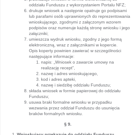
oddziału Funduszu z wykorzystaniem Portalu NFZ;
drukuje wniosek a następnie opatruje go podpisami
lub parafami osób uprawnionych do reprezentowania
wnioskującego, zgodnymi z załączonym wzorem
podpisów oraz numeruje każdą stronę wniosku i jego
załączniki;
umieszcza wydruk wniosku, zgodny z jego formą
elektroniczną, wraz z załącznikami w kopercie.
Opis koperty powinien zawierać w szczególności
następujące informacje:
napis: „Wniosek o zawarcie umowy na
realizację recept”,
nazwę i adres wnioskującego,
kod i adres apteki,
nazwę i siedzibę oddziału Funduszu;
składa wniosek w formie papierowej do oddziału
Funduszu;
usuwa braki formalne wniosku w przypadku
wezwania przez oddział Funduszu do usunięcia
braków formalnych wniosku.
§ 9.
Wnioskujący przekazuje do oddziału Funduszu