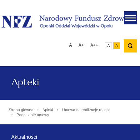
.
A
A+
A++
A
A
Apteki
›
›
Strona główna
Apteki
Umowa na realizację recept
›
Podpisanie umowy
Aktualności