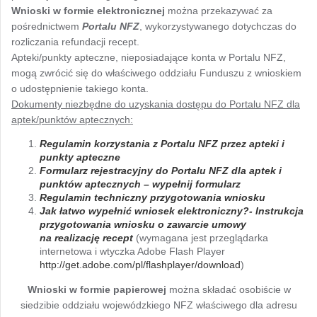
Wnioski w formie elektronicznej
można przekazywać za
pośrednictwem
Portalu NFZ
, wykorzystywanego dotychczas do
rozliczania refundacji recept.
Apteki/punkty apteczne, nieposiadające konta w Portalu NFZ,
mogą zwrócić się do właściwego oddziału Funduszu z wnioskiem
o udostępnienie takiego konta.
Dokumenty niezbędne do uzyskania dostępu do Portalu NFZ dla
aptek/punktów aptecznych:
Regulamin korzystania z Portalu NFZ przez apteki i
punkty apteczne
Formularz rejestracyjny do Portalu NFZ dla aptek i
punktów aptecznych – wypełnij formularz
Regulamin techniczny przygotowania wniosku
Jak łatwo wypełnić wniosek elektroniczny?- Instrukcja
przygotowania wniosku o zawarcie umowy
na realizację recept
(wymagana jest przeglądarka
internetowa i wtyczka Adobe Flash Player
http://get.adobe.com/pl/flashplayer/download
)
Wnioski w formie papierowej
można składać osobiście w
siedzibie oddziału wojewódzkiego NFZ właściwego dla adresu