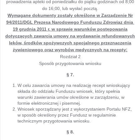
prowadzenia apteki od poniedziałku do piątku godzinach od 8;00
do 16;00, lub wysłać pocztą.
Wymagane dokumenty zostały określone w Zarządzenie Nr
94/2011/DGL Prezesa Narodowego Funduszu Zdrowiaz dnia
19 grudnia 2011 r. w sprawie warunków postępowania
dotyczących zawarcia umowy na wydawanie refundowanych
leków, środków spożywczych specjalnego przeznaczenia
żywieniowego oraz wyrobów medycznych na recepty:
Rozdział 2
Sposób przygotowania wniosku
§ 7.
W celu zawarcia umowy na realizację recept wnioskujący
składa do oddziału Funduszu wniosek, który spełnia
warunki zawierania umów określone w zarządzeniu, w
formie elektronicznej i pisemnej.
Wniosek sporządzany jest z wykorzystaniem Portalu NFZ,
w sposób określony przez Fundusz w regulaminie
technicznym przygotowania wniosku.
§ 8.