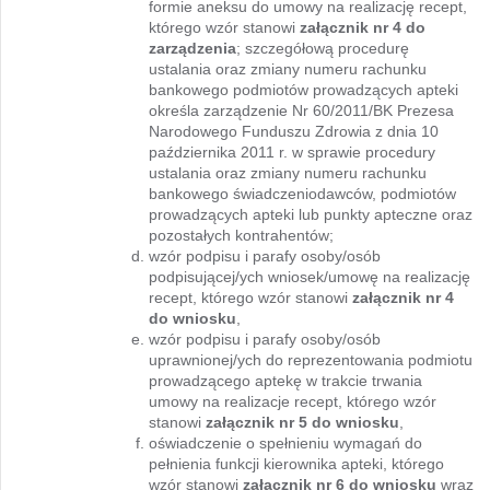
formie aneksu do umowy na realizację recept,
którego wzór stanowi
załącznik nr 4 do
zarządzenia
; szczegółową procedurę
ustalania oraz zmiany numeru rachunku
bankowego podmiotów prowadzących apteki
określa zarządzenie Nr 60/2011/BK Prezesa
Narodowego Funduszu Zdrowia z dnia 10
października 2011 r. w sprawie procedury
ustalania oraz zmiany numeru rachunku
bankowego świadczeniodawców, podmiotów
prowadzących apteki lub punkty apteczne oraz
pozostałych kontrahentów;
wzór podpisu i parafy osoby/osób
podpisującej/ych wniosek/umowę na realizację
recept, którego wzór stanowi
załącznik nr 4
do wniosku
,
wzór podpisu i parafy osoby/osób
uprawnionej/ych do reprezentowania podmiotu
prowadzącego aptekę w trakcie trwania
umowy na realizacje recept, którego wzór
stanowi
załącznik nr 5 do wniosku
,
oświadczenie o spełnieniu wymagań do
pełnienia funkcji kierownika apteki, którego
wzór stanowi
załącznik nr 6
do wniosku
wraz