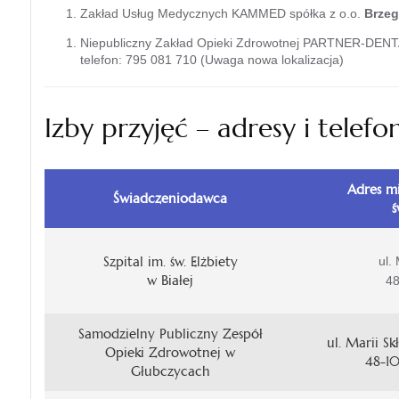
Zakład Usług Medycznych KAMMED spółka z o.o.
Brzeg
Niepubliczny Zakład Opieki Zdrowotnej PARTNER-DEN
telefon: 795 081 710 (Uwaga nowa lokalizacja)
Izby przyjęć – adresy i telefo
Adres mi
Świadczeniodawca
ś
Szpital im. św. Elżbiety
ul.
w Białej
4
Samodzielny Publiczny Zespół
ul. Marii Sk
Opieki Zdrowotnej w
48-1
Głubczycach