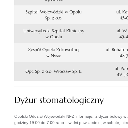
Szpital Wojewódzki w Opolu
ul. K
Sp. z o.o.
45-
Uniwersytecki Szpital Kliniczny
al. W
w Opolu
45-
Zespół Opieki Zdrowotnej
ul. Bohate
w Nysie
48
ul. Po
Opc Sp. z o.o. Wrocław Sp. k.
49-1
Dyżur stomatologiczny
Opolski Oddział Wojewódzki NFZ informuje, iż dyżur bólowy w
godziny 19.00 do 7.00 rano – w dni powszednie, w sobotę, nie