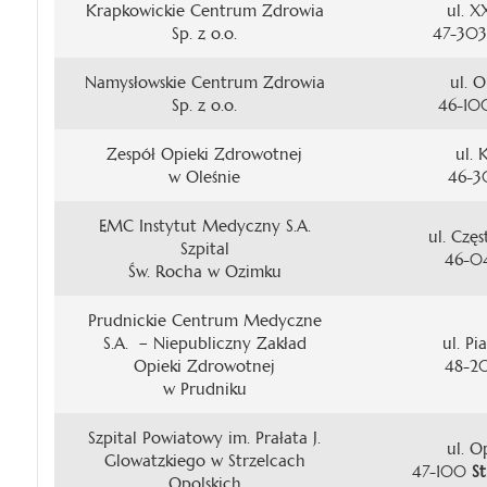
Krapkowickie Centrum Zdrowia
ul. X
Sp. z o.o.
47-30
Namysłowskie Centrum Zdrowia
ul. O
Sp. z o.o.
46-1
Zespół Opieki Zdrowotnej
ul. 
w Oleśnie
46-
EMC Instytut Medyczny S.A.
ul. Czę
Szpital
46-
Św. Rocha w Ozimku
Prudnickie Centrum Medyczne
S.A. – Niepubliczny Zakład
ul. Pi
Opieki Zdrowotnej
48-
w Prudniku
Szpital Powiatowy im. Prałata J.
ul. O
Glowatzkiego w Strzelcach
47-100
S
Opolskich