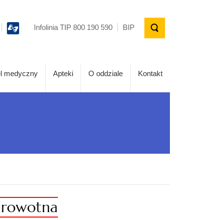
Infolinia TIP 800 190 590
BIP
l medyczny
Apteki
O oddziale
Kontakt
zdrowotna