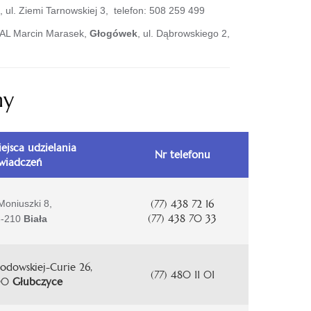
, ul. Ziemi Tarnowskiej 3, telefon: 508 259 499
TAL Marcin Marasek,
Głogówek
, ul. Dąbrowskiego 2,
ny
ejsca udzielania
Nr telefonu
wiadczeń
(77) 438 72 16
 Moniuszki 8,
(77) 438 70 33
8-210
Biała
łodowskiej-Curie 26,
(77) 480 11 01
00
Głubczyce