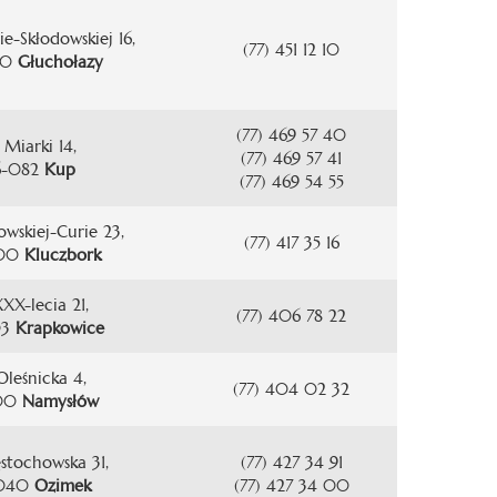
ie-Skłodowskiej 16,
(77) 451 12 10
40
Głuchołazy
(77) 469 57 40
. Miarki 14,
(77) 469 57 41
6-082
Kup
(77) 469 54 55
dowskiej-Curie 23,
(77) 417 35 16
200
Kluczbork
XXX-lecia 21,
(77) 406 78 22
03
Krapkowice
 Oleśnicka 4,
(77) 404 02 32
100
Namysłów
ęstochowska 31,
(77) 427 34 91
040
Ozimek
(77) 427 34 00