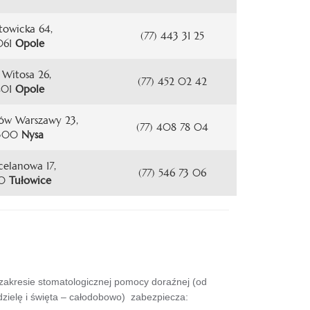
atowicka 64,
(77) 443 31 25
061
Opole
. Witosa 26,
(77) 452 02 42
401
Opole
rów Warszawy 23,
(77) 408 78 04
-300
Nysa
rcelanowa 17,
(77) 546 73 06
30
Tułowice
 zakresie stomatologicznej pomocy doraźnej (od
dzielę i święta – całodobowo) zabezpiecza: