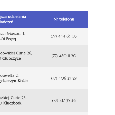
jsca udzielania
Nr telefonu
iadczeń
usza Mossora 1,
(77) 444 65 03
301
Brzeg
odowskiej Curie 26,
(77) 480 11 20
00
Głubczyce
oosevelta 2,
(77) 406 25 29
ędzierzyn-Koźle
wskiej-Curie 23,
(77) 417 35 46
00
Kluczbork