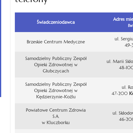
Adres mie
Świadczeniodawca
św
ul. Sergi
Brzeskie Centrum Medyczne
49-
Samodzielny Publiczny Zespół
ul. Marii Skł
Opieki Zdrowotnej w
48-1
Głubczycach
Samodzielny Publiczny Zespół
ul. R
Opieki Zdrowotnej w
47-200
K
Kędzierzynie-Koźlu
Powiatowe Centrum Zdrowia
ul. Skłodo
S.A.
46-2
w Kluczborku