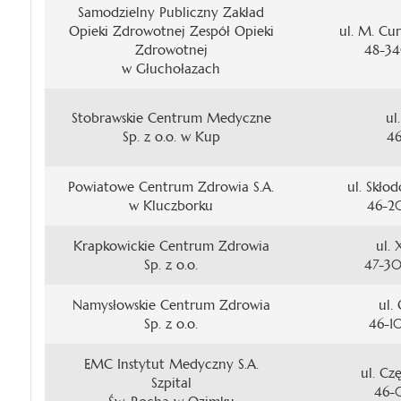
Samodzielny Publiczny Zakład
Opieki Zdrowotnej Zespół Opieki
ul. M. Cur
Zdrowotnej
48-3
w Głuchołazach
Stobrawskie Centrum Medyczne
ul
Sp. z o.o. w Kup
4
Powiatowe Centrum Zdrowia S.A.
ul. Skło
w Kluczborku
46-
Krapkowickie Centrum Zdrowia
ul. 
Sp. z o.o.
47-3
Namysłowskie Centrum Zdrowia
ul.
Sp. z o.o.
46-
EMC Instytut Medyczny S.A.
ul. Cz
Szpital
46-