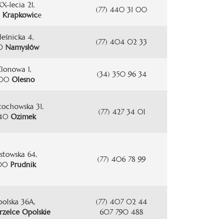
XX-lecia 21,
(77) 440 31 00
3
Krapkowic
e
leśnicka 4,
(77) 404 02 33
00
Namysłów
Klonowa 1,
(34) 350 96 34
300
Olesno
stochowska 31,
(77) 427 34 01
040
Ozimek
astowska 64,
(77) 406 78 99
200
Prudnik
polska 36A,
(77) 407 02 44
trzelce Opolskie
607 790 488