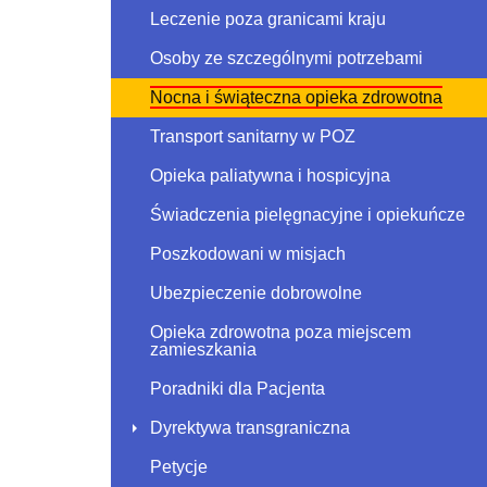
Leczenie poza granicami kraju
Osoby ze szczególnymi potrzebami
Nocna i świąteczna opieka zdrowotna
Transport sanitarny w POZ
Opieka paliatywna i hospicyjna
Świadczenia pielęgnacyjne i opiekuńcze
Poszkodowani w misjach
Ubezpieczenie dobrowolne
Opieka zdrowotna poza miejscem
zamieszkania
Poradniki dla Pacjenta
Dyrektywa transgraniczna
Petycje