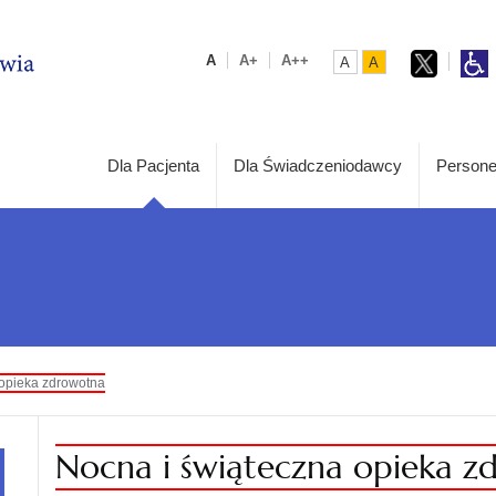
A
A+
A++
A
A
Dla Pacjenta
Dla Świadczeniodawcy
Persone
 opieka zdrowotna
Nocna i świąteczna opieka 