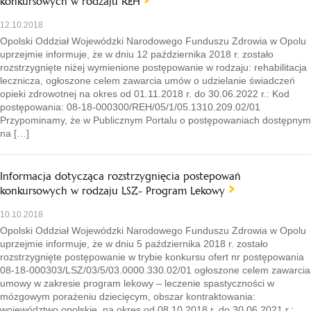
konkursowych w rodzaju REH
12.10.2018
Opolski Oddział Wojewódzki Narodowego Funduszu Zdrowia w Opolu
uprzejmie informuje, że w dniu 12 października 2018 r. zostało
rozstrzygnięte niżej wymienione postępowanie w rodzaju: rehabilitacja
lecznicza, ogłoszone celem zawarcia umów o udzielanie świadczeń
opieki zdrowotnej na okres od 01.11.2018 r. do 30.06.2022 r.: Kod
postępowania: 08-18-000300/REH/05/1/05.1310.209.02/01
Przypominamy, że w Publicznym Portalu o postępowaniach dostępnym
na […]
Informacja dotycząca rozstrzygnięcia postepowań
konkursowych w rodzaju LSZ- Program Lekowy
10.10.2018
Opolski Oddział Wojewódzki Narodowego Funduszu Zdrowia w Opolu
uprzejmie informuje, że w dniu 5 października 2018 r. zostało
rozstrzygnięte postępowanie w trybie konkursu ofert nr postępowania
08-18-000303/LSZ/03/5/03.0000.330.02/01 ogłoszone celem zawarcia
umowy w zakresie program lekowy – leczenie spastyczności w
mózgowym porażeniu dziecięcym, obszar kontraktowania:
województwo opolskie, na okres od 08.10.2018 r. do 30.06.2021 r.: