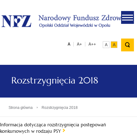
.
A
A+
A++
A
A
Rozstrzygnięcia 2018
›
Strona główna
Rozstrzygnięcia 2018
Informacja dotycząca rozstrzygnięcia postępowań
konkursowych w rodzaju PSY