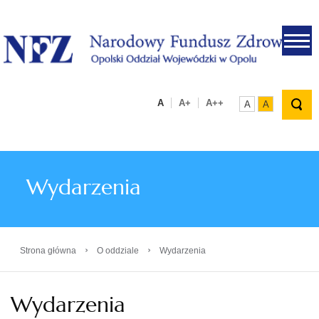
.
A
A+
A++
A
A
Wydarzenia
›
›
Strona główna
O oddziale
Wydarzenia
Wydarzenia