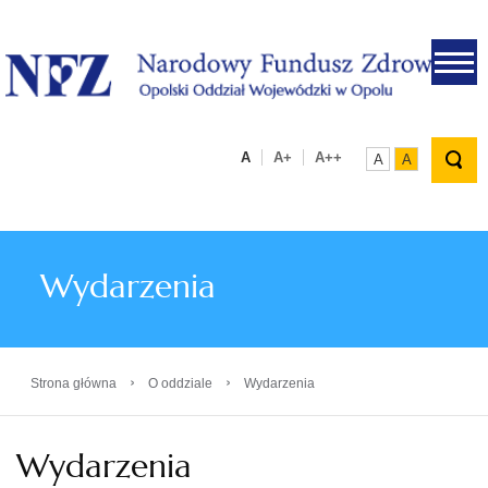
.
A
A+
A++
A
A
Wydarzenia
›
›
Strona główna
O oddziale
Wydarzenia
Wydarzenia