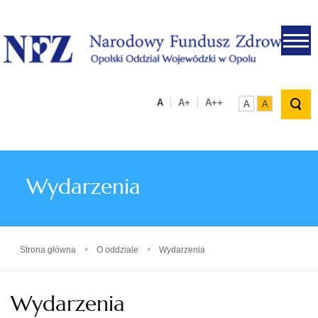
.
A
A+
A++
A
A
Wydarzenia
›
›
Strona główna
O oddziale
Wydarzenia
Wydarzenia