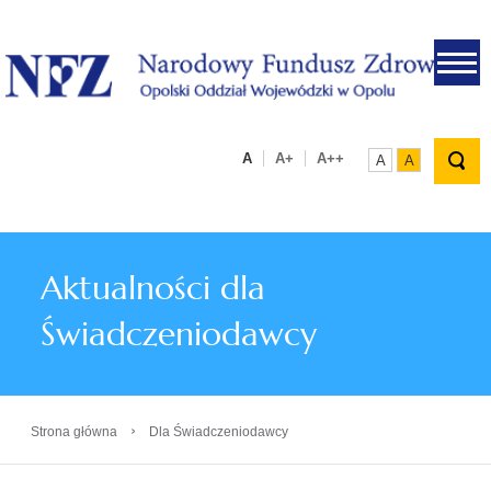
.
A
A+
A++
A
A
Aktualności dla
Świadczeniodawcy
›
Strona główna
Dla Świadczeniodawcy