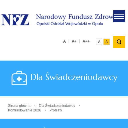
.
A
A+
A++
A
A
Dla Świadczeniodawcy
›
›
Strona główna
Dla Świadczeniodawcy
›
Kontraktowanie 2026
Protesty