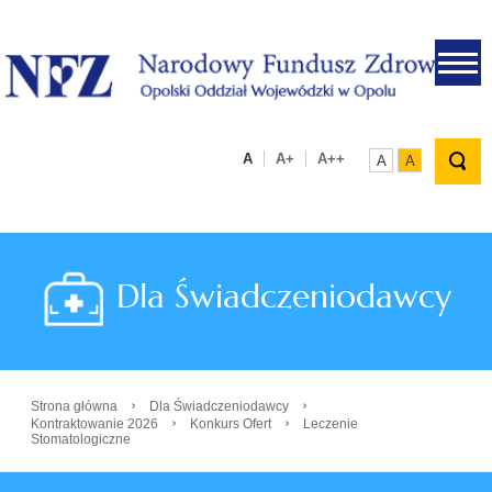
.
A
A+
A++
A
A
Dla Świadczeniodawcy
›
›
Strona główna
Dla Świadczeniodawcy
›
›
Kontraktowanie 2026
Konkurs Ofert
Leczenie
Stomatologiczne