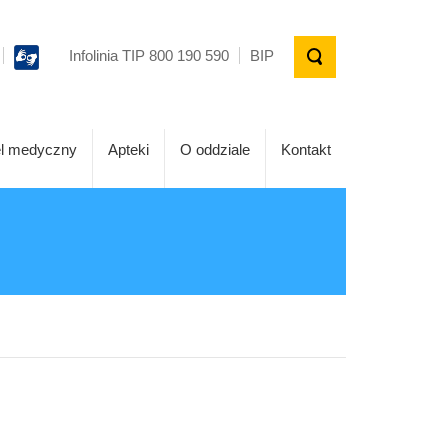
Infolinia TIP 800 190 590
BIP
l medyczny
Apteki
O oddziale
Kontakt