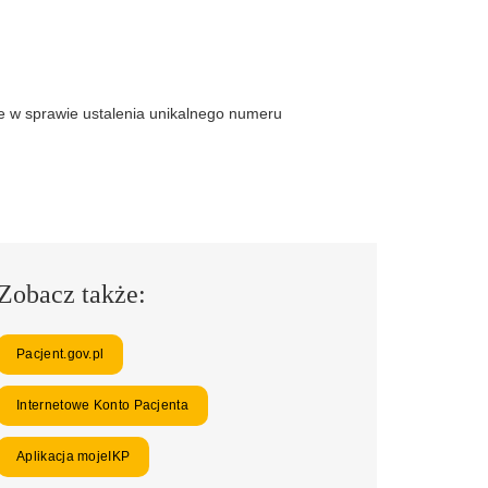
 w sprawie ustalenia unikalnego numeru
Zobacz także:
Pacjent.gov.pl
Internetowe Konto Pacjenta
Aplikacja mojeIKP