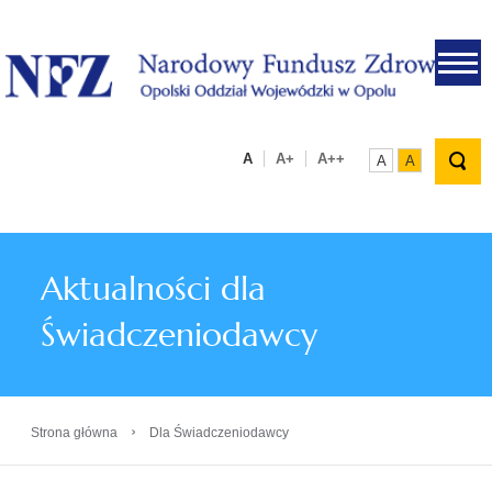
.
A
A+
A++
A
A
Aktualności dla
Świadczeniodawcy
›
Strona główna
Dla Świadczeniodawcy