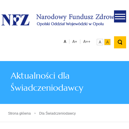
.
A
A+
A++
A
A
Aktualności dla
Świadczeniodawcy
›
Strona główna
Dla Świadczeniodawcy