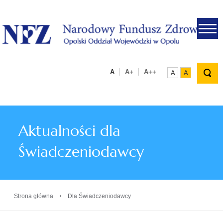
.
A
A+
A++
A
A
Aktualności dla
Świadczeniodawcy
›
Strona główna
Dla Świadczeniodawcy