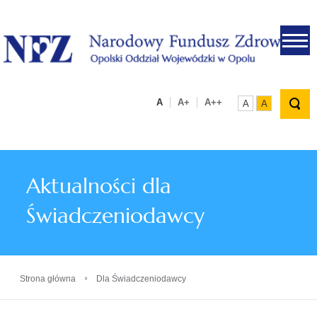
.
A
A+
A++
A
A
Aktualności dla
Świadczeniodawcy
›
Strona główna
Dla Świadczeniodawcy